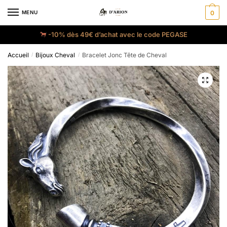
MENU
0
-10% dès 49€ d’achat avec le code PEGASE
Accueil
Bijoux Cheval
Bracelet Jonc Tête de Cheval
/
/