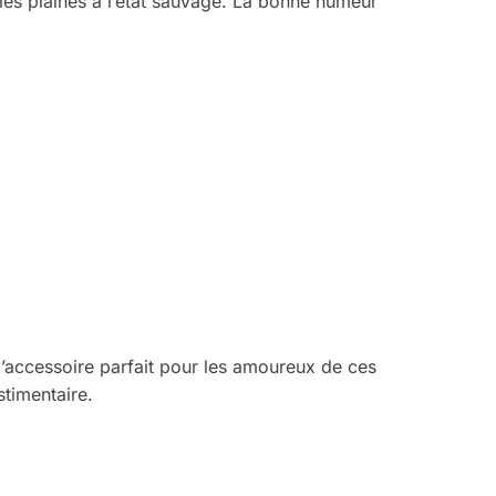
les plaines à l’état sauvage. La bonne humeur
l’accessoire parfait pour les amoureux de ces
stimentaire.