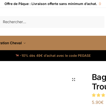
Offre de Pâque : Livraison offerte sans minimum d’achat.
cherche
ation Cheval
-10% dès 49€ d’achat avec le code PEGASE
Bag
Tro
5.90
€