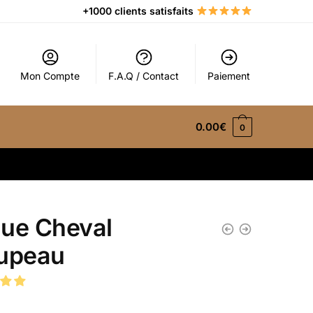
+1000 clients satisfaits
Mon Compte
F.A.Q / Contact
Paiement
0.00
€
0
ue Cheval
upeau