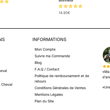
Bonheur
14.90
€
NS
INFORMATIONS
LEU
Mon Compte
Suivre ma Commande
Blog
F.A.Q / Contact
heval
«Ma 
Politique de remboursement et de
d’an
retours
s Cheval
«Une
Conditions Générales de Ventes
Mentions Légales
Plan du Site