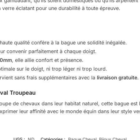
 gambadant, qu’ils soient domestiqués ou qu’ils arpentent 
 verre éclatant pour une durabilité à toute épreuve.
haute qualité confère à la bague une solidité inégalée.
our convenir parfaitement à chaque doigt.
20mm
, elle allie confort et présence.
imale sur le doigt, ni trop léger ni trop lourd.
vient sans frais supplémentaires avec la
livraison gratuite
.
eval Troupeau
upe de chevaux dans leur habitat naturel, cette bague est 
primer leur affinité avec le monde équin dans leur style ve
UGS :
ND
Catégories :
Bague Cheval
,
Bijoux Cheval