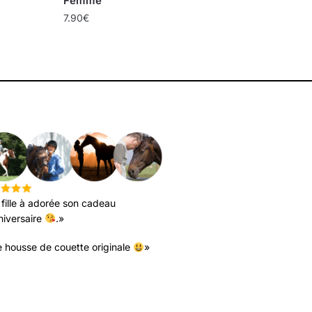
Femme
7.90
€
RS AVIS
fille à adorée son cadeau
niversaire
.»
 housse de couette originale
»