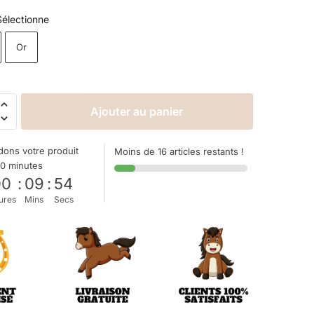
Sélectionne
Or
Ajouter au panier
ons votre produit
Moins de 16 articles restants !
10 minutes
00
:
09
:
53
ures
Mins
Secs