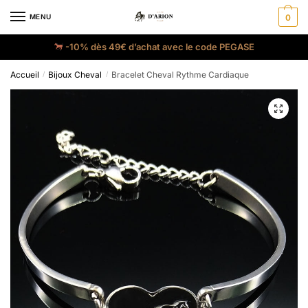
MENU
0
-10% dès 49€ d’achat avec le code PEGASE
Accueil
Bijoux Cheval
Bracelet Cheval Rythme Cardiaque
/
/