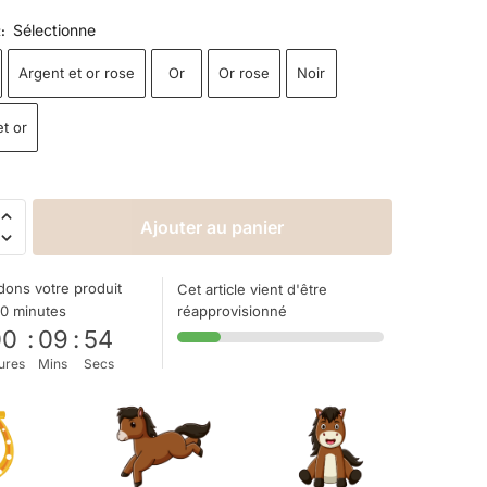
Sélectionne
R
:
Argent et or rose
Or
Or rose
Noir
t or
Ajouter au panier
ons votre produit
Cet article vient d'être
10 minutes
réapprovisionné
00
:
09
:
53
ures
Mins
Secs