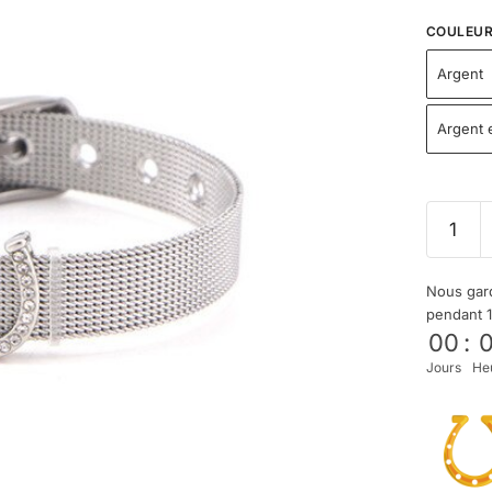
COULEU
Argent
Argent e
Nous gard
pendant 
00
:
Jours
He