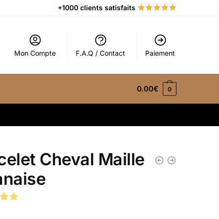
+1000 clients satisfaits
Mon Compte
F.A.Q / Contact
Paiement
0.00
€
0
celet Cheval Maille
anaise