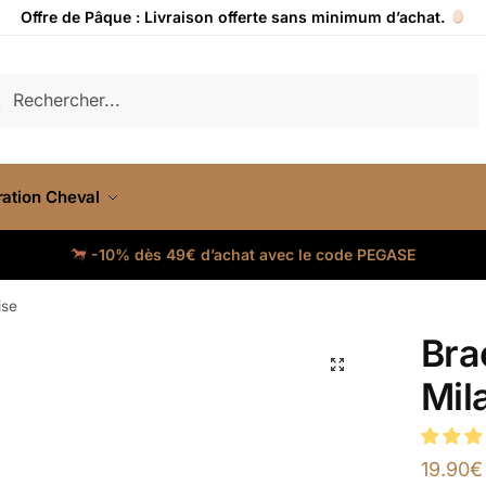
Offre de Pâque : Livraison offerte sans minimum d’achat.
cherche
ation Cheval
-10% dès 49€ d’achat avec le code PEGASE
ise
Bra
Mil
19.90
€