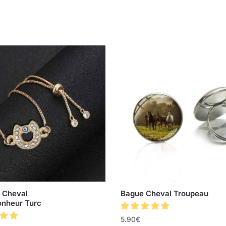
t Cheval
Bague Cheval Troupeau
onheur Turc
5.90
€