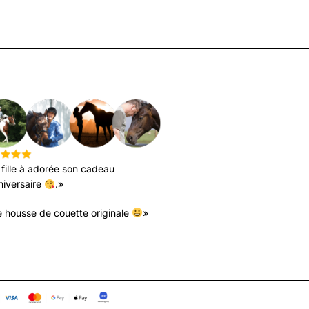
RS AVIS
fille à adorée son cadeau
niversaire
.»
 housse de couette originale
»