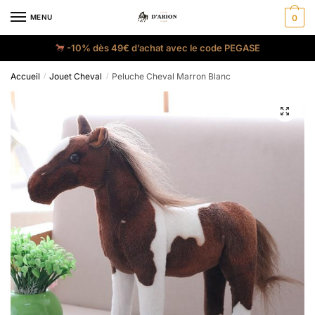
MENU
0
-10% dès 49€ d’achat avec le code PEGASE
Accueil
Jouet Cheval
Peluche Cheval Marron Blanc
/
/