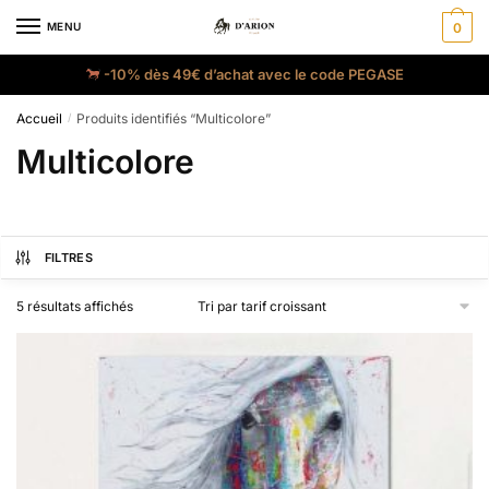
MENU
0
-10% dès 49€ d’achat avec le code PEGASE
Accueil
Produits identifiés “Multicolore”
/
Multicolore
FILTRES
5 résultats affichés