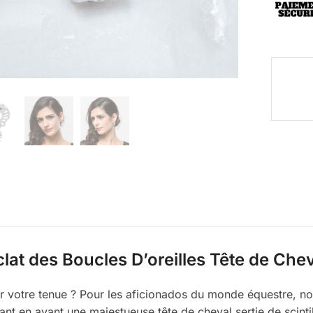
clat des Boucles D’oreilles Tête de Chev
r votre tenue ? Pour les aficionados du monde équestre, nou
ant en avant une majestueuse tête de cheval sertie de scintil