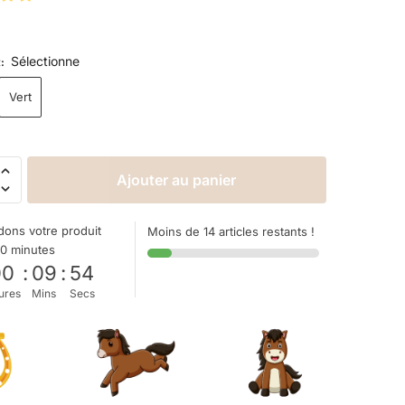
Sélectionne
R
:
Vert
Ajouter au panier
ons votre produit
Moins de 14 articles restants !
10 minutes
00
:
09
:
53
ures
Mins
Secs