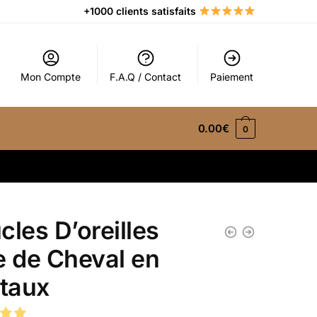
+1000 clients satisfaits
Mon Compte
F.A.Q / Contact
Paiement
0.00
€
0
cles D’oreilles
e de Cheval en
staux