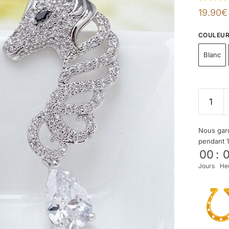
19.90
€
COULEU
Blanc
Nous gard
pendant 
00
:
Jours
He