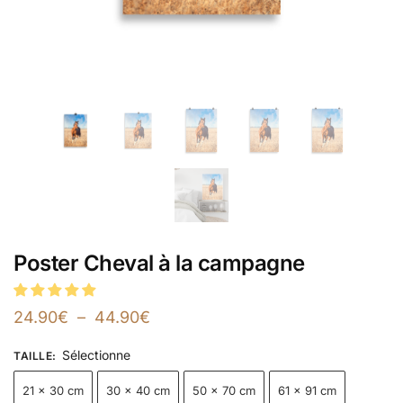
Poster Cheval à la campagne
24.90
€
–
44.90
€
Sélectionne
TAILLE
:
21 × 30 cm
30 × 40 cm
50 × 70 cm
61 × 91 cm