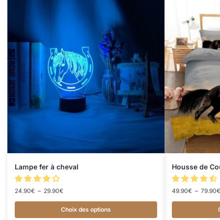
Lampe fer à cheval
Housse de Cou
24.90
€
–
29.90
€
49.90
€
–
79.90
Choix des options