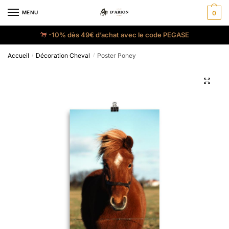
MENU
0
-10% dès 49€ d’achat avec le code PEGASE
Accueil
Décoration Cheval
Poster Poney
/
/