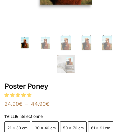
Poster Poney
24.90
€
–
44.90
€
Sélectionne
TAILLE
:
21 × 30 cm
30 × 40 cm
50 × 70 cm
61 × 91 cm