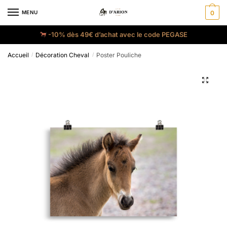
MENU
0
-10% dès 49€ d’achat avec le code PEGASE
Accueil
Décoration Cheval
Poster Pouliche
/
/