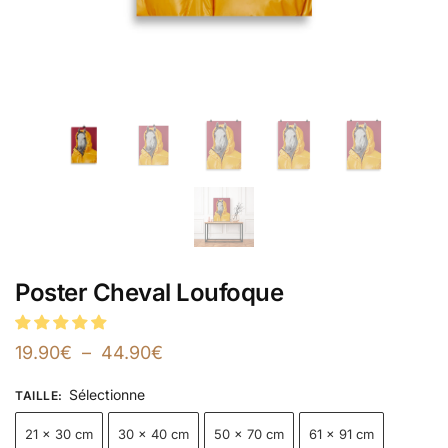
Poster Cheval Loufoque
19.90
€
–
44.90
€
Sélectionne
TAILLE
:
21 × 30 cm
30 × 40 cm
50 × 70 cm
61 × 91 cm