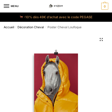
MENU
0
-10% dès 49€ d’achat avec le code PEGASE
Accueil
Décoration Cheval
Poster Cheval Loufoque
/
/